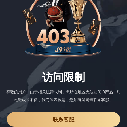
访问限制
尊敬的用户，由于相关法律限制，您所在地区无法访问J9产品，对
此造成的不便，我们深表歉意，您如有疑问请联系客服。
联系客服