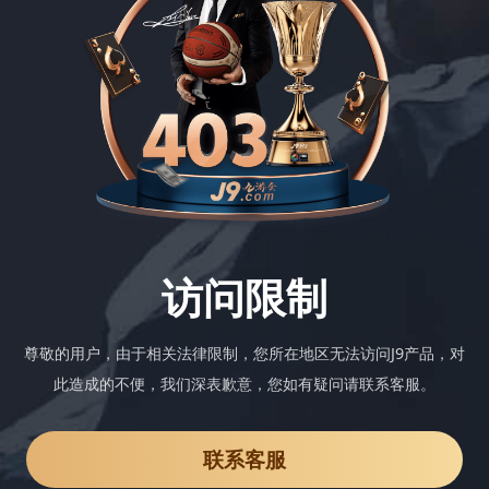
访问限制
尊敬的用户，由于相关法律限制，您所在地区无法访问J9产品，对
此造成的不便，我们深表歉意，您如有疑问请联系客服。
联系客服