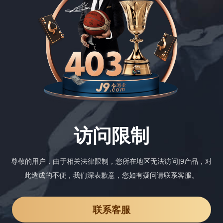
访问限制
尊敬的用户，由于相关法律限制，您所在地区无法访问J9产品，对
此造成的不便，我们深表歉意，您如有疑问请联系客服。
联系客服