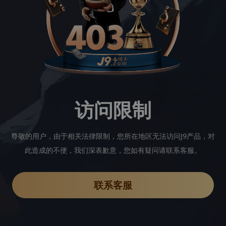
访问限制
尊敬的用户，由于相关法律限制，您所在地区无法访问J9产品，对
此造成的不便，我们深表歉意，您如有疑问请联系客服。
联系客服