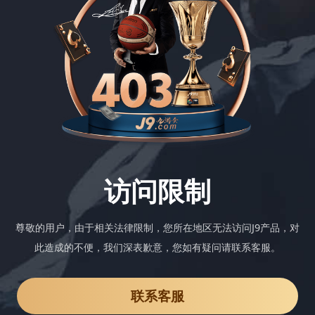
访问限制
尊敬的用户，由于相关法律限制，您所在地区无法访问J9产品，对
此造成的不便，我们深表歉意，您如有疑问请联系客服。
联系客服