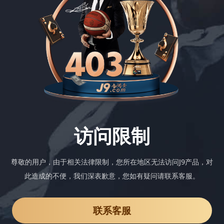
访问限制
尊敬的用户，由于相关法律限制，您所在地区无法访问J9产品，对
此造成的不便，我们深表歉意，您如有疑问请联系客服。
联系客服