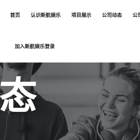
首页
认识新航娱乐
项目展示
公司动态
公
加入新航娱乐登录
态