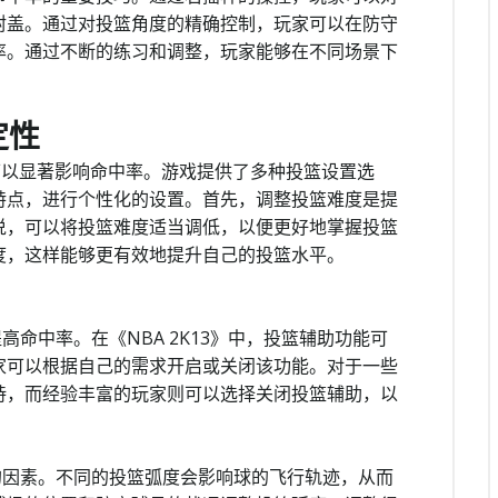
封盖。通过对投篮角度的精确控制，玩家可以在防守
率。通过不断的练习和调整，玩家能够在不同场景下
定性
样可以显著影响命中率。游戏提供了多种投篮设置选
特点，进行个性化的设置。首先，调整投篮难度是提
说，可以将投篮难度适当调低，以便更好地掌握投篮
度，这样能够更有效地提升自己的投篮水平。
高命中率。在《NBA 2K13》中，投篮辅助功能可
家可以根据自己的需求开启或关闭该功能。对于一些
持，而经验丰富的玩家则可以选择关闭投篮辅助，以
的因素。不同的投篮弧度会影响球的飞行轨迹，从而