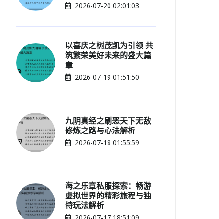
2026-07-20 02:01:03
以喜庆之树茂凯为引领 共
筑繁荣美好未来的盛大篇
章
2026-07-19 01:51:50
九阴真经之刷恶天下无敌
修炼之路与心法解析
2026-07-18 01:55:59
海之乐章私服探索：畅游
虚拟世界的精彩旅程与独
特玩法解析
2026-07-17 18:51:09