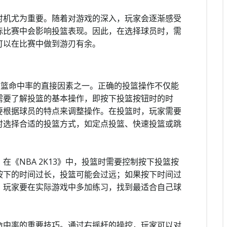
时机尤为重要。随着对游戏的深入，玩家会逐渐感受
际比赛中会影响投篮表现。因此，在选择球员时，需
可以在比赛中做到游刃有余。
响投篮命中率的直接因素之一。正确的投篮操作不仅能
需要了解投篮的基本操作，即按下投篮按钮时的时
要根据球员的特点来调整操作。在投篮时，玩家需要
时选择合适的投篮方式，如定点投篮、快速投篮或跳
《NBA 2K13》中，投篮时需要控制按下投篮按
按下的时间过长，投篮可能会过远；如果按下时间过
，玩家要在实际游戏中多加练习，找到最适合自己球
命中率的重要技巧。通过右摇杆的操控，玩家可以对