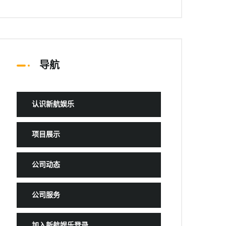
导航
认识新航娱乐
项目展示
公司动态
公司服务
加入新航娱乐登录