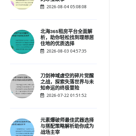
2026-08-04 05:08:08
北海365租房平台全面解
析，助你轻松找到理想居
住地的优质选择
2026-08-03 04:57:35
刀剑神域虚空的碎片觉醒
之战，探索失落世界与未
知命运的终极冒险
2026-07-22 01:51:52
元素爆破师最佳武器选择
与搭配策略解析助你成为
战场主宰