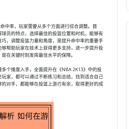
投篮命中率，玩家需要从多个方面进行综合调整。首
解球员的特点，选择最佳的投篮位置和时机，能够有
技巧，调整投篮力量和角度，是提升命中率的重要手
能够帮助玩家在技术上获得更多支持，进一步提升投
，是在关键时刻发挥最佳水平的保障。
个维度入手，全面提升在《NBA 2K13》中的投
老玩家，都可以通过不断练习和总结，找到适合自己
样的对手，都能够在投篮上游刃有余，取得更好的成