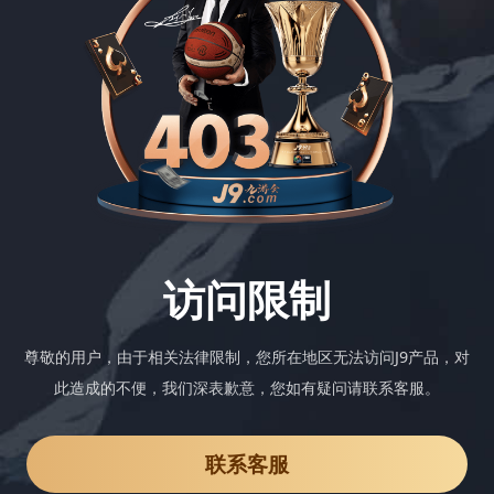
访问限制
尊敬的用户，由于相关法律限制，您所在地区无法访问J9产品，对
此造成的不便，我们深表歉意，您如有疑问请联系客服。
联系客服